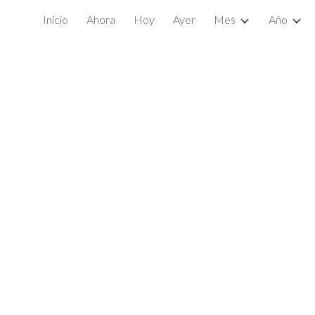
Inicio
Ahora
Hoy
Ayer
Mes
Año
ip to main content
Skip to navigat