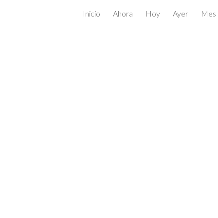
Inicio
Ahora
Hoy
Ayer
Mes
ip to main content
Skip to navigat